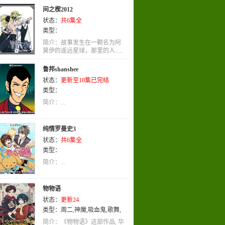
间之楔2012
状态：
共6集全
类型：
简介：故事发生在一颗名为阿
莫伊的遥远星球，那里的人.....
鲁邦shanshee
状态：
更新至10集已完结
类型：
简介：...
纯情罗曼史3
状态：
共6集全
类型：
简介：...
物物语
状态：
更新24
类型：
周二
,
神魔
,
吸血鬼
,
歌舞
,
战斗
,
职业
,
校园
,
穿越
,
耽美
,
娱乐
,
简介：《物物语》这部作品, 华