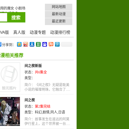
网站地图
翔的魔女 小剧场
不住想色色。03
最新动漫
最近更新
VA版
真人版
动漫专题
动漫排行榜
分享到：
动漫相关推荐
间之楔新版
状态：
共6集全
类型：
简介：《间之楔》无疑是耽美
小说的璀璨明珠，它融合了.....
间之楔
状态：
第2集完结
类型：
科幻
,
剧情
,
同人
,
日语
简介：故事发生在遥远的阿莫
伊行星上，这个世界被一台.....