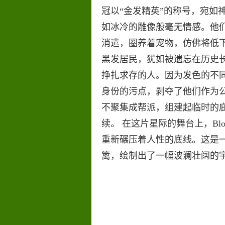
冠以“金发精英”的称号，宛如
如冰冷的雕像般毫无情感。他
消遣，圈养着宠物，仿佛将低
黑发居民，犹如被遗忘在历史长
挣扎求存的人。因为发色的不
身份的污点，剥夺了他们作为
不聚集成帮派，组建起临时的
续。 在这片星际的舞台上，Bl
重新碾压着人性的底线。这是
篱，绘制出了一幅波澜壮阔的