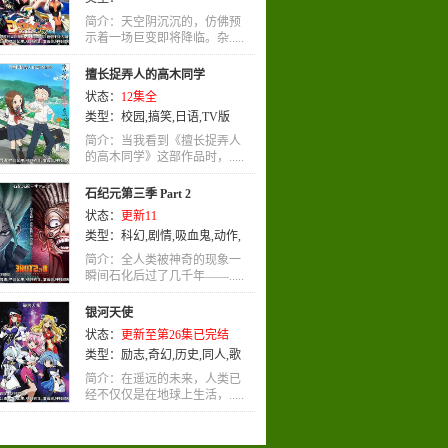
简介：天空阴沉沉的，仿佛预
示着一场巨变即将降临。杂.....
擅长捉弄人的高木同学
状态：
12集全
类型：
校园
,
搞笑
,
日语
,
TV版
简介：当我看到《擅长捉弄人
的高木同学》这部作品时，.....
石纪元第三季 Part 2
状态：
更新11
类型：
科幻
,
剧情
,
吸血鬼
,
动作
,
歌舞
,
日语
简介：全人类被神奇的现象一
瞬间石化后过了几千年——.....
银河天使
状态：
更新至第26集已完结
类型：
励志
,
奇幻
,
历史
,
同人
,
歌
舞
,
热血
,
穿越
,
其他
,
恐怖
,
机械
简介：在遥远的未来，人类已
经不仅仅是在地球上生活，.....