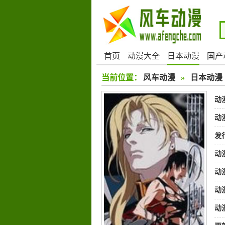
首页
动漫大全
日本动漫
国产
当前位置：
风车动漫
»
日本动漫
动
动
发
动
动
动
动