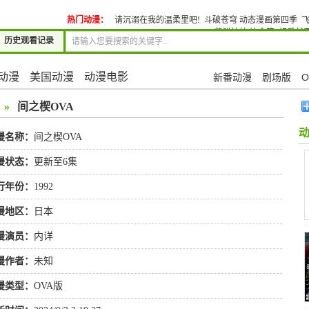
热门动漫：
请沉溺在我的温柔里吧!
斗破苍穹 动态漫画第四季
飞
熊猫拍拍 饮食篇
相爱就忍
历史观看记录
动漫
美国动漫
动漫电影
新番动漫
剧场版
O
»
间之楔OVA
漫名称：
间之楔OVA
漫状态：
更新至6集
行年份：
1992
漫地区：
日本
漫演员：
内详
漫作者：
未知
漫类型：
OVA版