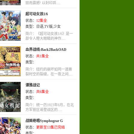
轻松
丽而震撼! 以封印异.....
,
神话
,
运动
,
少女
,
少年
,
萝莉
,
动作
,
爱情
,
动画
,
剧情
,
TV版
,
奇
超可动女孩1/6
幻
,
日语
状态：
12集全
类型：
日语
,
TV版
,
少女
简介：《超可动女孩1/6》是一
部令人瞪大眼睛的神作.....
血界战线:Back2BackOAD
状态：
共1集全
类型：
简介：纽约的崩坏如同一道撕
裂时空的裂缝，在一夜之间.....
谭雅战记
状态：
共6集全
类型：
简介：统一历1923年6月，在北
方军管区诺登战区的.....
战姬绝唱Symphogear G
状态：
更新至13集已完结
类型：