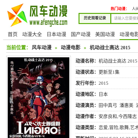
热门动漫：
人
历史观看记录
首页
动漫大全
日本动漫
国产动漫
美国动漫
动漫电
当前位置：
风车动漫
»
动漫电影
»
机动战士高达 2015
动漫名称：
机动战士高达 2015
动漫状态：
更新至1集
发行年份：
2015
动漫地区：
日本
动漫演员：
田中真弓
潘惠美
太
渡边明乃
喜山茂雄
泽城
动漫作者：
安彦良和,今西隆志
动漫类型：
恋爱
,
冒险
,
歌舞
,
艺