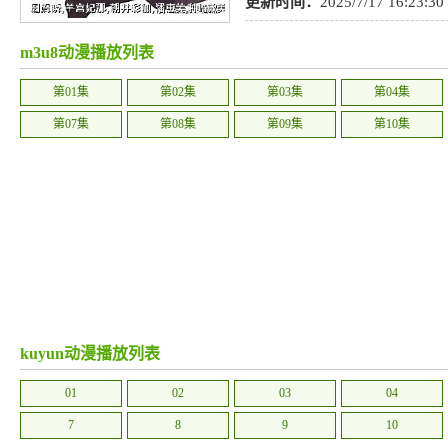
笑
,
魔法
,
推理
,
歌舞
,
艺术
,
TV版
,
更新时间：
2025/7/17 16:23:30
m3u8动漫播放列表
第01集
第02集
第03集
第04集
第07集
第08集
第09集
第10集
kuyun动漫播放列表
01
02
03
04
7
8
9
10