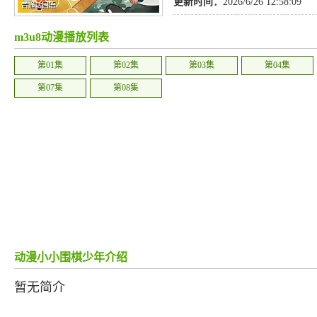
更新时间：
2026/6/26 12:58:09
m3u8动漫播放列表
第01集
第02集
第03集
第04集
第07集
第08集
动漫小小围棋少年介绍
暂无简介