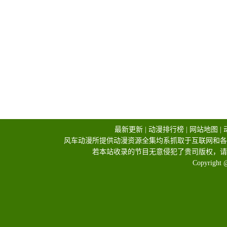
最新更新
|
动漫排行榜
|
网站地图
|
风车动漫所提供动漫资源全集均系抓取于互联网和各
若本站收录的节目无意侵犯了贵司版权，请
Copyright