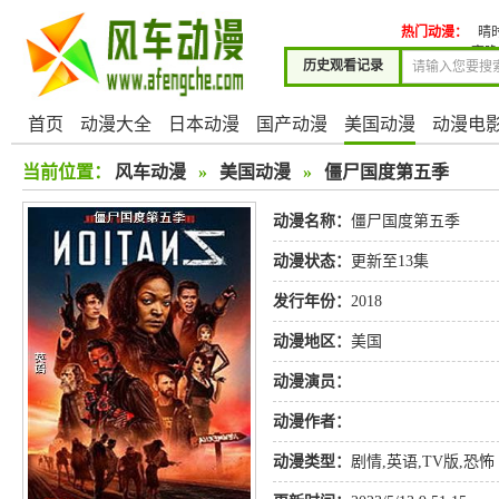
热门动漫：
晴
夜晚
历史观看记录
首页
动漫大全
日本动漫
国产动漫
美国动漫
动漫电
当前位置：
风车动漫
»
美国动漫
»
僵尸国度第五季
动漫名称：
僵尸国度第五季
动漫状态：
更新至13集
发行年份：
2018
动漫地区：
美国
动漫演员：
动漫作者：
动漫类型：
剧情
,
英语
,
TV版
,
恐怖