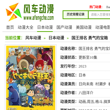
热门动漫：
Ba
历史观看记录
首页
动漫大全
日本动漫
国产动漫
美国动漫
动漫电
当前位置：
风车动漫
»
日本动漫
»
国王排名 勇气的宝箱
动漫名称：
国王排名 勇气的宝
动漫状态：
更新至10集
发行年份：
2023
动漫地区：
日本
动漫演员：
日向未南
村瀬步
司
安元洋贵
田所阳向
山下
动漫作者：
八田洋介
二
坂本真绫
动漫类型：
动画
,
周五
,
格斗
,
搞