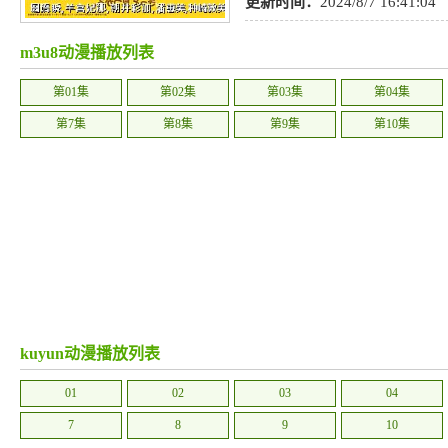
机械
,
职业
,
同人
,
少女
,
轻松
,
女性
更新时间：
2024/8/7 16:41:04
m3u8动漫播放列表
第01集
第02集
第03集
第04集
第7集
第8集
第9集
第10集
kuyun动漫播放列表
01
02
03
04
7
8
9
10