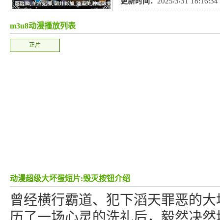
魔法
,
百合
,
未来
,
娱乐
,
校园
,
教育
更新时间：
2025/3/31 18:16:34
m3u8动漫播放列表
正片
动漫超级大坏蛋短片:毁灭按钮介绍
曾经横行霸道、犯下滔天罪恶的大
历了一场心灵的洗礼后，毅然决然