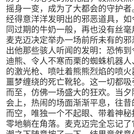
摇身一变，成为了大都会的守护者
经得意洋洋发明出的邪恶道具，如
同过期的牛奶一般，再也没有丝毫
麦克迈决定举办一场前所未有的邪
出他那些骇人听闻的发明：恐怖到
迪熊、令人不寒而栗的蜘蛛机器人
的激光枪、喷吐着熊熊烈焰的喷火
噩梦缠绕的死亡靴轮。这一切都吸
而至，仿佛一场盛大的狂欢。当夕
会上，热闹的场面渐渐平息，往昔
而空，唯独一个不起眼、带着神秘
零地躺在角落。麦克迈完全忘记了