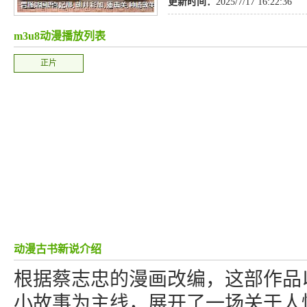
更新时间：
2025/7/17 16:22:36
m3u8动漫播放列表
正片
动漫古书新说介绍
根据蔡志忠的漫画改编，这部作品
小故事为主线，展开了一场关于人