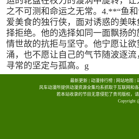
运的轮盘在权力的漩涡中旋转，让
之不可测和命运之无常。4.**“鱼和
爱美食的独行侠，面对诱惑的美味
择拒绝。他的选择如同一面飘扬的
情世故的抗拒与坚守。他宁愿让欲
涌，也不愿让自己的气节随波逐流
寻常的坚定与孤高。g
最新更新
|
动漫排行榜
|
网站地图
|
风车动漫所提供动漫资源全集均系抓取于互联网和各
若本站收录的节目无意侵犯了贵司版权，请
Copyright