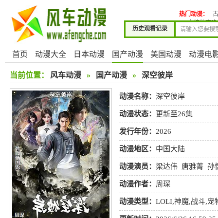
热门动漫：
交缠的夜晚
历史观看记录
首页
动漫大全
日本动漫
国产动漫
美国动漫
动漫电
当前位置：
风车动漫
»
国产动漫
»
深空彼岸
动漫名称：
深空彼岸
动漫状态：
更新至26集
发行年份：
2026
动漫地区：
中国大陆
动漫演员：
梁达伟
唐雅菁
孙
航
桑毓泽
伍凯立
林子渝
杨
动漫作者：
周琛
动漫类型：
LOLI
,
神魔
,
战斗
,
宠