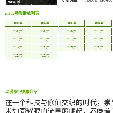
奇幻
,
动作
,
动画
更新时间：
2026/6/26 16:59:35
m3u8动漫播放列表
第01集
第02集
第03集
第04集
第07集
第08集
第09集
第10集
第13集
第14集
第15集
第16集
第19集
第20集
第21集
第22集
第25集
第26集
动漫深空彼岸介绍
在一个科技与修仙交织的时代，崇
术如同耀眼的流星般崛起，吞噬着