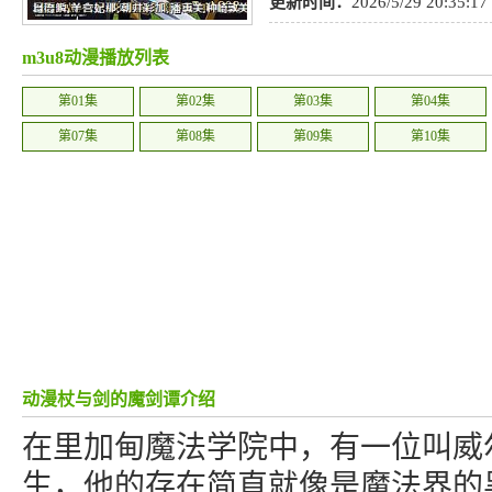
冒险
,
竞技
,
历史
,
热血
,
动作
,
惊悚
更新时间：
2026/5/29 20:35:17
年爱
,
日语
,
动画
m3u8动漫播放列表
第01集
第02集
第03集
第04集
第07集
第08集
第09集
第10集
动漫杖与剑的魔剑谭介绍
在里加甸魔法学院中，有一位叫威
生，他的存在简直就像是魔法界的