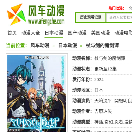
热门动漫：
西行纪 动态
历史观看记录
首页
动漫大全
日本动漫
国产动漫
美国动漫
动漫电
当前位置：
风车动漫
»
日本动漫
»
杖与剑的魔剑谭
动漫名称：
杖与剑的魔剑谭
动漫状态：
更新至12集
发行年份：
2024
动漫地区：
日本
动漫演员：
天﨑滉平
関根明良
动漫作者：
吉原达矢
动漫类型：
神话
,
奇幻
,
忍者
,
爱