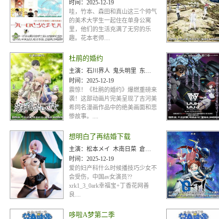
时间：
2025-12-19
哇，竹本、森田和真山这三个帅气
的美术大学生一起住在单身公寓
里，他们的生活充满了无穷的乐
趣。花本老师....
杜鹃的婚约
主演：
石川界人 鬼头明里 东山奈央 小原好美 木村良平 日笠阳子 森川智之 有贺由树子
时间：
2025-12-19
震惊！《杜鹃的婚约》爆燃重磅来
袭！这部动画片完美呈现了吉河美
希同名漫画作品中的绝美画面和悲
惨故事。....
想明白了再结婚下载
主演：
松本メイ 木南日菜 倉木志乃 桐原莉那 北山かんな
时间：
2025-12-19
爱的妇产科什么时候播技巧少女不
会受伤，中国av女演员??
xrk1_3_0ark幸福宝+丁香花网善
良....
哆啦A梦第二季