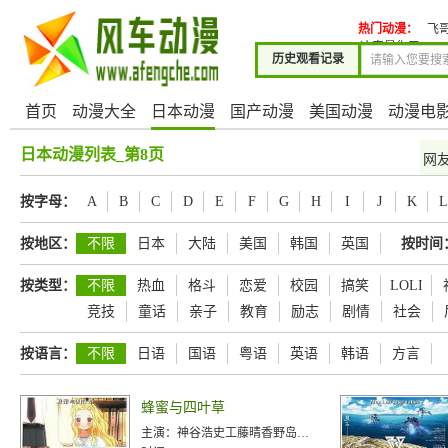
热门动漫：
飞
决定是你了!
Wh
历史观看记录
首页
动漫大全
日本动漫
国产动漫
美国动漫
动漫电
日本动漫列表_第8页
网
按字母：
A
B
C
D
E
F
G
H
I
J
K
L
按地区：
不限
日本
大陆
美国
韩国
英国
按时间
按类型：
不限
热血
格斗
恋爱
校园
搞笑
LOLI
竞技
童话
亲子
教育
励志
剧情
社会
按语言：
不限
日语
国语
粤语
英语
韩语
方言
蜂蜜与四叶草
主演：
神谷浩史工藤晴香野岛健儿高桥美佳子