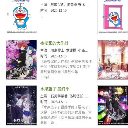
主演：
哆啦A梦：陈美贞 野比大雄：刘如蘋 刘凯宁 林筱玲 源静香：林美秀 刚田武
时间：
2025-12-16
..
夜樱家的大作战
主演：
川岛零士 本渡枫 小西克幸 鬼头明里 兴津和幸 悠木碧 松冈祯丞 内山夕实 伊濑茉莉也 滨野大辉 内
时间：
2025-12-13
《夜樱家的大作战》是权平未著作
于2019年8月26日起在集英社期下
周刊漫画杂志《周刊少年
Jump》....
水果篮子 最终季
主演：
石见舞菜香 岛崎信长 内田雄马 中村悠一 钉宫理惠 Rie Kugimiya 潘惠美 古川慎 兴津和
时间：
2025-12-13
「水果篮子」最终季终于要来了！
这是一部不朽的经典少女漫画，它
深情地讲述了女主角本田透的不幸
命运，她....