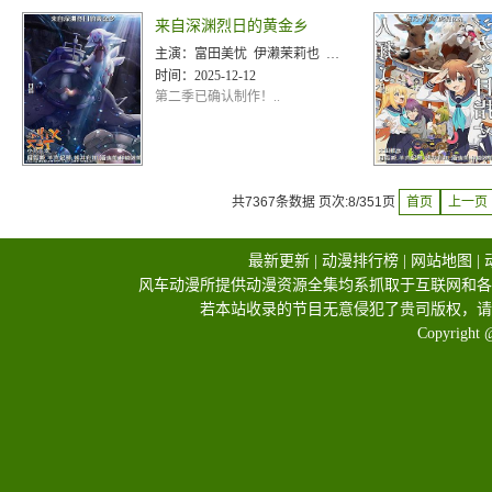
来自深渊烈日的黄金乡
主演：
富田美忧 伊濑茉莉也 井泽诗织 水濑祈 久野美咲 寺崎裕香 平田广明 斋贺光希
时间：
2025-12-12
第二季已确认制作！..
共7367条数据 页次:8/351页
首页
上一页
最新更新
|
动漫排行榜
|
网站地图
|
风车动漫所提供动漫资源全集均系抓取于互联网和各
若本站收录的节目无意侵犯了贵司版权，请
Copyright