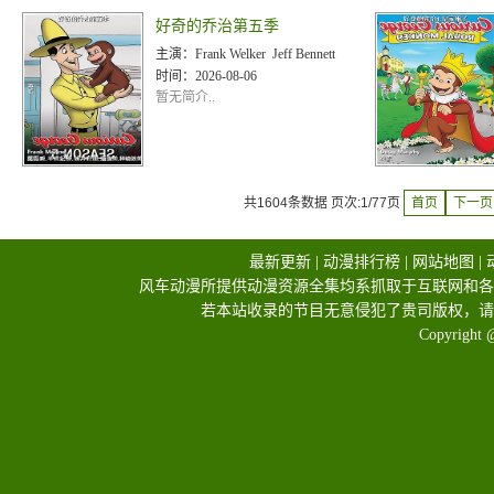
好奇的乔治第五季
主演：
Frank Welker Jeff Bennett
时间：
2026-08-06
暂无简介..
共1604条数据 页次:1/77页
首页
下一页
最新更新
|
动漫排行榜
|
网站地图
|
风车动漫所提供动漫资源全集均系抓取于互联网和各
若本站收录的节目无意侵犯了贵司版权，请
Copyright