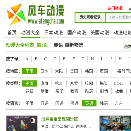
热门动漫：
界
公主代理人
历史观看记录
首页
动漫大全
日本动漫
国产动漫
美国动漫
动漫电
动漫大全列表_第1页
英语
重新筛选
网
按字母：
A
B
C
D
E
F
G
H
I
J
K
L
按地区：
不限
日本
大陆
美国
韩国
英国
按时间
按类型：
不限
热血
格斗
恋爱
校园
搞笑
LOLI
竞技
童话
亲子
教育
励志
剧情
社会
按语言：
不限
日语
国语
粤语
英语
韩语
方言
海绵宝宝呈现潮汐区
主演：
比尔·法格巴克 达纳·斯耐德 汤姆·肯尼