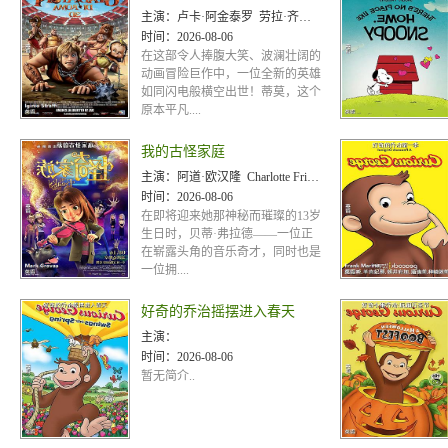
主演：
卢卡·阿金泰罗 劳拉·齐亚蒂 朱莉安·浩夫
时间：
2026-08-06
在这部令人捧腹大笑、波澜壮阔的
动画冒险巨作中，一位全新的英雄
如同闪电般横空出世！蒂莫，这个
原本平凡....
我的古怪家庭
主演：
阿道·欧汉隆 Charlotte Friels Sarah Aubrey 艾德·伯恩 Semisi
时间：
2026-08-06
在即将迎来她那神秘而璀璨的13岁
生日时，贝蒂·弗拉德——一位正
在崭露头角的音乐奇才，同时也是
一位拥....
好奇的乔治摇摆进入春天
主演：
时间：
2026-08-06
暂无简介..