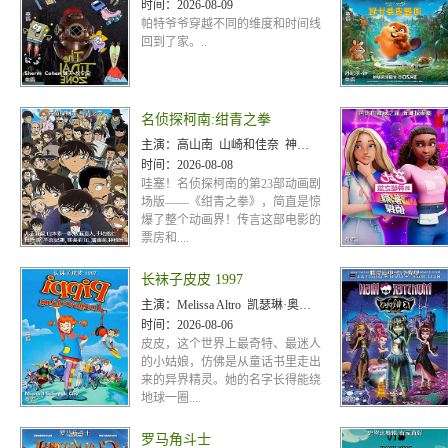
时间：
2026-08-09
帕特爷爷穿越不同的维度和时间线
回到了家。..
名侦探柯南:绀青之拳
主演：
高山南 山崎和佳奈 神谷明 小山力也 林原惠美 山口胜平 田中秀幸 岛本须美 绪方贤一 堀川亮 松井菜樱子 宫村优子 岩居由希子 大谷育江 高木涉 高岛雅罗 堀之纪 立木文彦 小山茉美 三石琴乃 置鲇龙太郎 日高法子 池田秀一 古谷彻
时间：
2026-08-08
哇塞！名侦探柯南的第23部动画剧
场版——《绀青之拳》，简直是惊
爆了整个动画界！传言这部电影的
票房和....
长袜子皮皮 1997
主演：
Melissa Altro 凯瑟琳·奥哈拉 Carole Pope
时间：
2026-08-06
皮皮，这个世界上最奇特、最迷人
的小姑娘，仿佛是从童话书里走出
来的异界精灵。她的名字长得能绕
地球一圈....
罗马角斗士