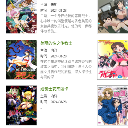
主演：
未知
时间：
2024-08-28
兰斯，一个身怀绝技的恶魔战士，
心中唯一的渴望便是与各色美丽的
女孩共度欢乐时光。他的每一步都
伴随着悠....
美丽的性之传教士
主演：
内详
时间：
2024-08-28
在这个布满神秘迷雾与诱惑香气的
故事之海中，我们将踏上与主人公
麗々并肩作战的旅程，深入探寻性
与爱的深....
姬骑士安杰丽卡
主演：
内详
时间：
2024-08-28
..