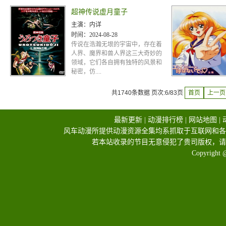
超神传说虚月童子
主演：
内详
时间：
2024-08-28
传说在浩瀚无垠的宇宙中，存在着
人界、魔界和兽人界这三大奇妙的
领域，它们各自拥有独特的风景和
秘密，仿....
共1740条数据 页次:6/83页
首页
上一页
最新更新
|
动漫排行榜
|
网站地图
|
风车动漫所提供动漫资源全集均系抓取于互联网和各
若本站收录的节目无意侵犯了贵司版权，请
Copyright