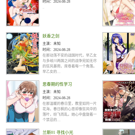
时间：
2024-08-28
..
妖香之剑
主演：
未知
时间：
2024-08-28
在那动荡不安的战国时代，早乙女
与多岐川两国之间的战争宛如无尽
的狂风暴雨，席卷着每一个角落。
早乙女的....
思春期的性学习
主演：
未知
时间：
2024-08-28
在那温暖的春日里，教室如同一片
花海，春日枫的心思却像狂风中的
落叶，纷飞而乱。她心中盘旋着一
个禁忌的....
兰斯01 寻找小光