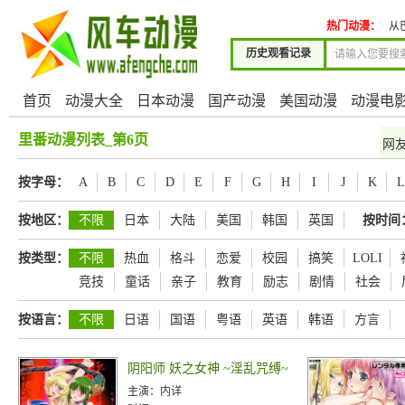
热门动漫：
从
历史观看记录
首页
动漫大全
日本动漫
国产动漫
美国动漫
动漫电
里番动漫列表_第6页
网
按字母：
A
B
C
D
E
F
G
H
I
J
K
L
按地区：
不限
日本
大陆
美国
韩国
英国
按时间
按类型：
不限
热血
格斗
恋爱
校园
搞笑
LOLI
竞技
童话
亲子
教育
励志
剧情
社会
按语言：
不限
日语
国语
粤语
英语
韩语
方言
阴阳师 妖之女神 ~淫乱咒缚~
主演：
内详