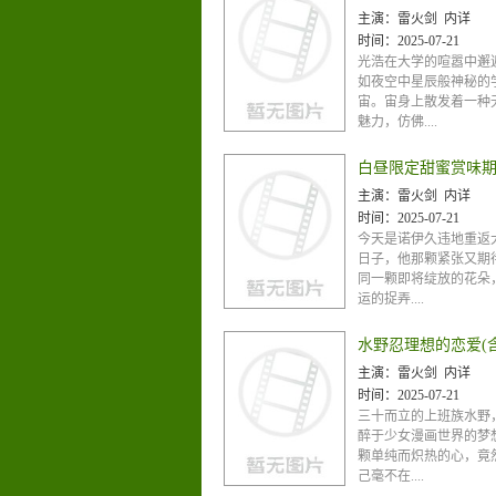
主演：
雷火剑 内详
时间：
2025-07-21
光浩在大学的喧嚣中邂
如夜空中星辰般神秘的
宙。宙身上散发着一种
魅力，仿佛....
白昼限定甜蜜赏味期
主演：
雷火剑 内详
时间：
2025-07-21
今天是诺伊久违地重返
日子，他那颗紧张又期
同一颗即将绽放的花朵
运的捉弄....
主演：
雷火剑 内详
时间：
2025-07-21
三十而立的上班族水野
醉于少女漫画世界的梦
颗单纯而炽热的心，竟
己毫不在....