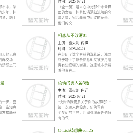
时间：
2025-07-21
都市中，梨
（全一册）澄人心中对那个未曾谋
的少年，怀
面的女孩，怀着如涓涓细流般的恋
的梦，踏上
慕之情，宛若晨曦中初绽的花朵。
他们的交....
相恋从不改写01
主演：
雷火剑 内详
时间：
2025-07-21
那天他无意
在经历了数个春秋的洗礼后，浅野
的群交场
终于踏上了那条熟悉却又被岁月磨
的禁忌之门
得有些模糊的街道。这座城市承载
着他青春....
恋爱
色情的男人第3话
主演：
雷火剑 内详
时间：
2025-07-21
的一步，喜
“快告诉我更多关于你的故事吧？”
会，谁知意
第一次踏入佐伯家，仿佛置身于一
朋友楢崎竟
个梦幻的世界，四周弥漫着佐伯特
有的气....
红
G-Lish绮想曲vol.25