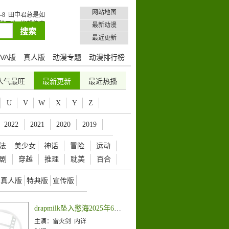
网站地图
8
田中君总是如
险工作
柳毅传奇
最新动漫
最近更新
VA版
真人版
动漫专题
动漫排行榜
人气最旺
最新更新
最近热播
U
V
W
X
Y
Z
2022
2021
2020
2019
法
美少女
神话
冒险
运动
剧
穿越
推理
耽美
百合
真人版
特典版
宣传版
drapmilk坠入慾海2025年6月号
主演：
雷火剑 内详