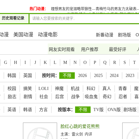
热门动漫：
理想男友的宠溺略带狼性—青梅竹马的男友力太破表—
此慵懒 特典
吉良前辈与九重君
路执事的危
历史观看记录
动漫
美国动漫
动漫电影
新番动漫
剧场版
O
网友实时观看
用户推荐
最受好评
G
H
I
J
K
L
M
N
O
P
Q
R
S
T
国
韩国
英国
按时间：
不限
2026
2025
2024
2023
爱
校园
搞笑
LOLI
神魔
机战
科幻
真人
青春
魔
育
励志
剧情
社会
后宫
战争
吸血鬼
奇幻
忍者
喜
语
英语
韩语
方言
按版本：
不限
TV版
OVA版
剧场版
脸红心跳的爱花熊熊
主演：
雷火剑 内详