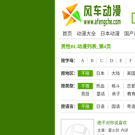
首页
动漫大全
日本动漫
国产
男性BL动漫列表_第4页
按字母：
A
B
C
D
E
F
按地区：
不限
日本
大陆
美
按类型：
不限
热血
格斗
恋
竞技
童话
亲子
教
按语言：
不限
日语
国语
粤
绝不对你说喜欢
主演：
雷火剑 内详