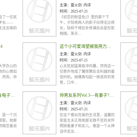
主演：
雷火剑 内详
时间：
2025-07-21
逅了一位犹
《初恋的粉蓝色2》里的那个下
学长——
午，夕阳将两人的影子拉得无比修
无法言喻的
长，陆和千晴在补修课后总是形影
相随。某天....
4
这个小可爱渴望被我用力称赞03後篇
主演：
雷火剑 内详
时间：
2025-07-21
大学办公的
心太犹如猛兽般冲向馨，然而这一
待的心情如
切意外地成了馨挥舞反击利器的最
，然而，命
佳时机。她嘴角勾起一抹诡异的笑
意，口中....
水野忍理想的恋爱(含电子限定特典)
帅男友系列Vol.3—有妻子?女友的家庭主夫?上司?医生已淫堕—
主演：
雷火剑 内详
时间：
2025-07-21
，是一个沉
在这个看似完美的生活里，温馨的
想家。他那
家庭主夫正用他那无微不至的关怀
然暗恋着自
照顾着妻子和女儿，像是一个从神
话中走出....