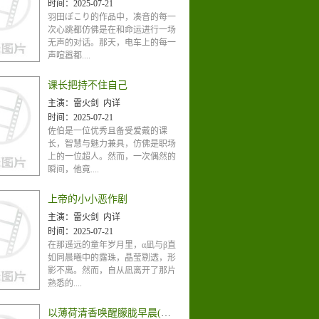
时间：
2025-07-21
羽田ぽこり的作品中，凑音的每一
次心跳都仿佛是在和命运进行一场
无声的对话。那天，电车上的每一
声喧嚣都....
课长把持不住自己
主演：
雷火剑 内详
时间：
2025-07-21
佐伯是一位优秀且备受爱戴的课
长，智慧与魅力兼具，仿佛是职场
上的一位超人。然而，一次偶然的
瞬间，他竟....
上帝的小小恶作剧
主演：
雷火剑 内详
时间：
2025-07-21
在那遥远的童年岁月里，α凪与β直
如同晨曦中的露珠，晶莹剔透，形
影不离。然而，自从凪离开了那片
熟悉的....
以薄荷清香唤醒朦胧早晨(含电子书限定特典)