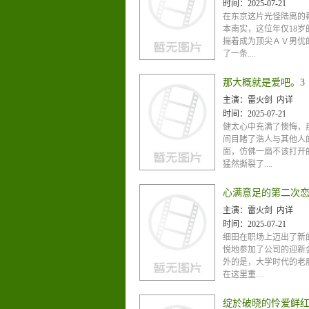
时间：
2025-07-21
在东京这片光怪陆离的
本南实，这位年仅18岁
揣着成为顶尖ＡＶ男优
了一条....
那大概就是爱吧。3
主演：
雷火剑 内详
时间：
2025-07-21
健太心中充满了懊悔，
间目睹了浩人与其他人
面，仿佛一扇不该打开
猛然撕裂了....
心满意足的第二次
主演：
雷火剑 内详
时间：
2025-07-21
细田在职场上迈出了新
悦地参加了公司的迎新
外的是，大学时代的老
在这里重....
绽於破晓的怜爱鲜