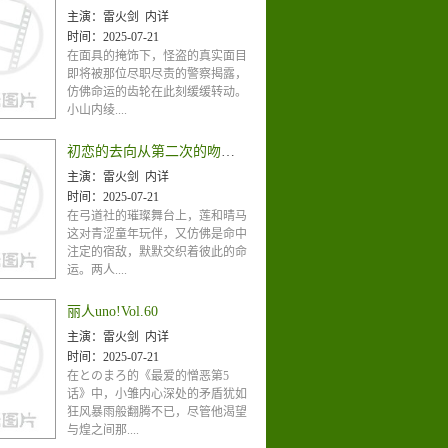
主演：
雷火剑 内详
时间：
2025-07-21
在面具的掩饰下，怪盗的真实面目
即将被那位尽职尽责的警察揭露，
仿佛命运的齿轮在此刻缓缓转动。
小山内绫....
初恋的去向从第二次的吻开始
主演：
雷火剑 内详
时间：
2025-07-21
在弓道社的璀璨舞台上，莲和晴马
这对青涩童年玩伴，又仿佛是命中
注定的宿敌，默默交织着彼此的命
运。两人....
丽人uno!Vol.60
主演：
雷火剑 内详
时间：
2025-07-21
在とのまろ的《最爱的憎恶第5
话》中，小雏内心深处的矛盾犹如
狂风暴雨般翻腾不已，尽管他渴望
与煌之间那....