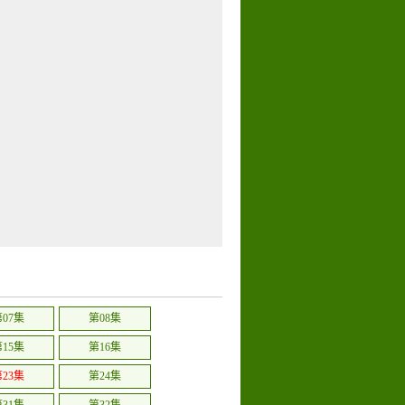
07集
第08集
15集
第16集
23集
第24集