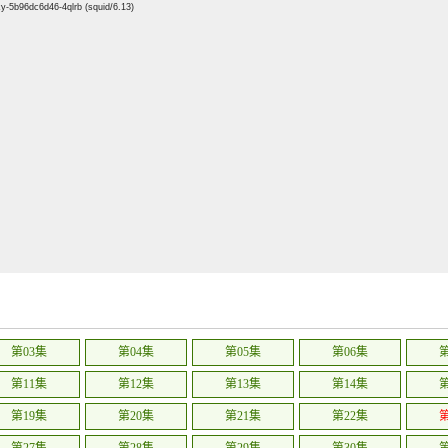
第03集
第04集
第05集
第06集
第
第11集
第12集
第13集
第14集
第
第19集
第20集
第21集
第22集
第