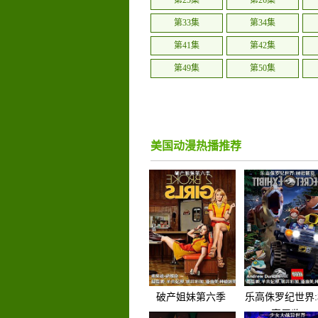
第25集
第26集
第33集
第34集
第41集
第42集
第49集
第50集
美国动漫热播推荐
破产姐妹第六季
乐高侏罗纪世界
密展览