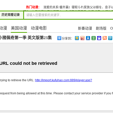
热门动漫：
溺爱的关系!番外篇1
寝取られ家族父は娘を、息子は
转生 ~在异世界认真地活下去~
鲁邦三世第五季
性爱成瘾~在裸体
历史观看记录
动漫
美国动漫
动漫电影
新番动漫
剧场版
O
小猪佩奇第一季 英文版第23集
分享到：