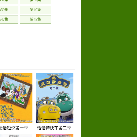
31集
第32集
39集
第40集
47集
第48集
长话短说第一季
恰恰特快车第二季