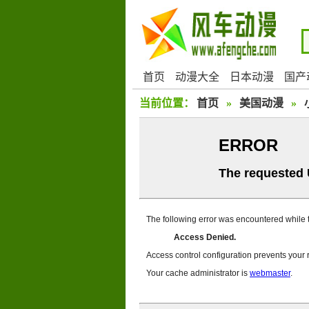
首页
动漫大全
日本动漫
国产
当前位置：
首页
»
美国动漫
»