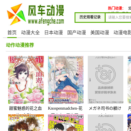
热门动漫：
爱
儿们-夏
(直条
历史观看记录
首页
动漫大全
日本动漫
国产动漫
美国动漫
动漫电
动作动漫推荐
甜蜜魅惑的花之血
Knospenmadchen-花
メガネ司书の躾け
族~金刚16
蕊少女-(无修正)
かた1