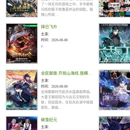
了一场无尽的游戏之中，手中那枚
闪烁的骰子就像是命运的钥匙，能
随心所欲....
择日飞升
主演：
时间：
2026-08-08
g..
全民御兽:开局山海经,我横扫全球 动态漫画
主演：
时间：
2026-08-08
全球御兽时代如洪水猛兽般降临，
大夏王朝却因为与远古文明的失
联，宛如孤舟，在狂风巨浪中摇摇
欲坠，面临....
破茧纪元
主演：