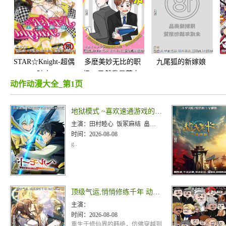
STAR☆Knight-超偶
多麽美妙无比的职
九尾狐的新嫁娘
骑士
场—虽然我是菜鸟,
动作动漫大全_第1页
但工作跟恋爱都会
加油!—project.2+3
地狱模式 ~喜欢速通游戏的玩家在废设定异世界无双~第二季
主演：
田村睦心 饭冢麻结 畠中祐 千本木彩花 石川英郎 大原沙耶香 小市真琴 杉田智和 千叶翔也 三宅麻理
时间：
2026-08-08
g..
顶级气运,悄悄修练千年 动态漫画
主演：
时间：
2026-08-08
重生于修仙界的韩绝，仿佛穿越到