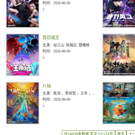
时间：
2026-08-08
g..
百日成王
主演：
谷江山 张福正 聂曦映 李楠 姜贺 赵熠彤 若瑾
时间：
2026-08-08
g..
八仙
主演：
陈浩 ，李绍哲 ，立冬 ，果子哥哥 ，董天弋
时间：
2026-08-08
g..
共24638条数据 页次:1/1174页
首页
上