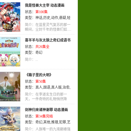
我是怪兽大主宰 动态漫画
状态：
第100集
类型：
神话
,
历史
,
动作
,
悬疑
,
轻
松
,
国语
简介：在蓝星灵气复苏的那一
瞬间，尘封千年的怪兽们如.....
喜羊羊与灰太狼之奇幻成语书
状态：
共26集全
类型：
奇幻
简介：...
《箱子里的大明》
状态：
第50集
类型：
真人
,
国语
,
真人版
,
治愈
,
惊悚
,
职业
,
轻松
简介：在李道玄生日的那一
天，一件奇特的礼物悄然降
临.....
剑神归来诸神谢罪 动态漫画
状态：
第34集完结
类型：
奇幻
,
其他
,
推理
,
犯罪
,
艺
术
,
国语
,
动画
简介：人族唯一的九境巅峰强