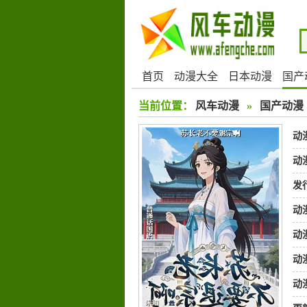
首页
动漫大全
日本动漫
国产
当前位置：
风车动漫
»
国产动漫
动
动
发
动
动
动
动