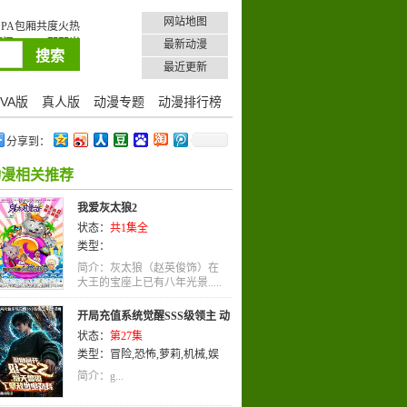
网站地图
PA包厢共度火热
汉PLAY
那那米
最新动漫
最近更新
VA版
真人版
动漫专题
动漫排行榜
分享到：
动漫相关推荐
我爱灰太狼2
状态：
共1集全
类型：
简介：灰太狼（赵英俊饰）在
大王的宝座上已有八年光景.....
开局充值系统觉醒SSS级领主 动
状态：
第27集
态漫画
类型：
冒险
,
恐怖
,
萝莉
,
机械
,
娱
乐
,
国语
简介：g...