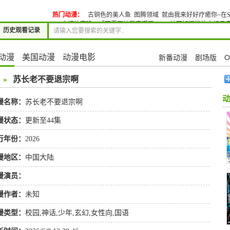
热门动漫：
古铜色的美人鱼
图腾领域
就由我来好好疗癒你~在S
交缠的夜晚5
「不要再让我高潮了…」~被不知深浅的小叔子痴
历史观看记录
动漫
美国动漫
动漫电影
新番动漫
剧场版
O
»
苏长老不要退宗啊
漫名称：
苏长老不要退宗啊
漫状态：
更新至44集
行年份：
2026
漫地区：
中国大陆
漫演员：
漫作者：
未知
漫类型：
校园
,
神话
,
少年
,
玄幻
,
女性向
,
国语