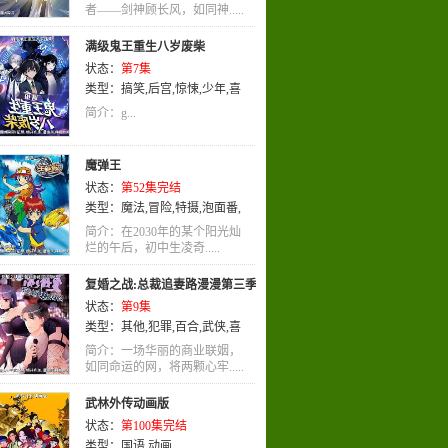
者——剑神顾长风，如同神.....
满级鬼王重生八岁废柴
状态：
第7集
类型：
搞笑
,
后宫
,
惊悚
,
少年
,
喜
剧
,
国语
,
动画
简介：g...
魔弹王
状态：
第52集完结
类型：
魔法
,
冒险
,
特摄
,
泡面番
,
耽美
,
国语
,
动画
简介：在2030年的某个阳光灿
烂的午后，初中生凌奇.....
复婚之战:总裁追妻路漫漫第三季
状态：
第9集
类型：
其他
,
犯罪
,
百合
,
武侠
,
喜
剧
,
国语
,
动画
简介：一场华丽的商业联姻，
如同命运的网，将两颗心牢.....
武林外传动画版
状态：
第100集完结
类型：
国语
,
动画