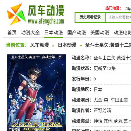
热门动漫：
Nig
历史观看记录
首页
动漫大全
日本动漫
国产动漫
美国动漫
动漫电
当前位置：
风车动漫
»
日本动漫
»
圣斗士星矢:黄道十二
动漫名称：
圣斗士星矢:黄道
动漫状态：
更新至12集
发行年份：
0
动漫地区：
日本
动漫演员：
尤金·森
车田正美
动漫作者：
芦野芳晴
动漫类型：
神话
,
其他
,
萝莉
,
艺