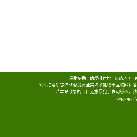
最新更新
|
动漫排行榜
|
网站地图
|
风车动漫所提供动漫资源全集均系抓取于互联网和各
若本站收录的节目无意侵犯了贵司版权，请
Copyright