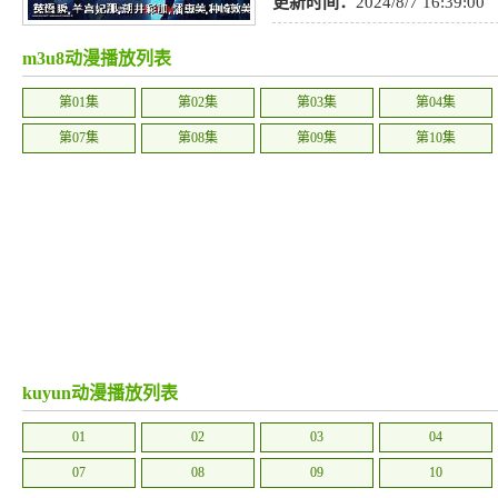
天下
,
血涌热情：热血动漫中的
更新时间：
2024/8/7 16:39:00
争
,
历史
,
恐怖
,
宠物
,
青春
,
社会
,
m3u8动漫播放列表
惊悚
,
亲情
第01集
第02集
第03集
第04集
第07集
第08集
第09集
第10集
kuyun动漫播放列表
01
02
03
04
07
08
09
10