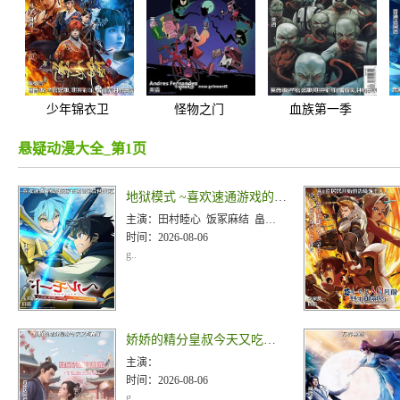
少年锦衣卫
怪物之门
血族第一季
悬疑动漫大全_第1页
地狱模式 ~喜欢速通游戏的玩家在废设定异世界无双~第二季
主演：
田村睦心 饭冢麻结 畠中祐 千本木彩花 石川英郎 大原沙耶香 小市真琴 杉田智和 千叶翔也 三宅麻理
时间：
2026-08-06
g..
娇娇的精分皇叔今天又吃醋了
主演：
时间：
2026-08-06
g..