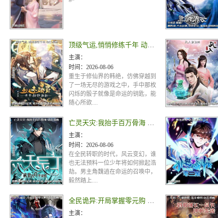
顶级气运,悄悄修练千年 动态漫画
主演：
时间：
2026-08-06
重生于修仙界的韩绝，仿佛穿越到
了一场无尽的游戏之中，手中那枚
闪烁的骰子就像是命运的钥匙，能
随心所欲....
亡灵天灾:我抬手百万骨海 动态漫画
主演：
时间：
2026-08-06
在全民转职的时代，风云变幻，谁
也无法预料一位少年将如何掀起浩
劫。男主角魏逍在命运的召唤中，
毅然踏上....
全民诡异:开局掌握零元购 动态漫画
主演：