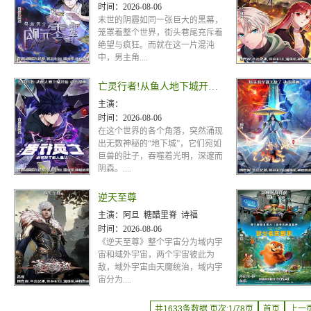
时间：
2026-08-06
末世的阴霾如同一张巨大的黑幕，
笼罩着整个世界，街头巷尾充斥着
绝望与疯狂。而就在这一片混沌
中，男主角....
亡灵行者!从鱼人地下城开始 动态漫画
主演：
时间：
2026-08-06
在这个世界的各个角落，突然涌现
出无数神秘的“地下城”，它们宛如
巨兽的肚子，吞噬着光明，深邃而
阴森。....
逆天至尊
主演：
阿旦 糖醋里脊 诗福
时间：
2026-08-06
《逆天至尊》整个宇宙分为域内宇
宙和域外宇宙，两个宇宙彼此为
敌，域外宇宙由天魔统治，域内宇
宙分为....
共1633条数据 页次:1/78页
首页
上一