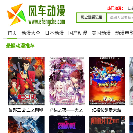
热门动漫：
菇
历史观看记录
首页
动漫大全
日本动漫
国产动漫
美国动漫
动漫电
悬疑动漫推荐
鲁邦三世:血之刻印
命运之夜——天之
虹猫仗剑走天涯
杯1:恶兆之花 劇場
版