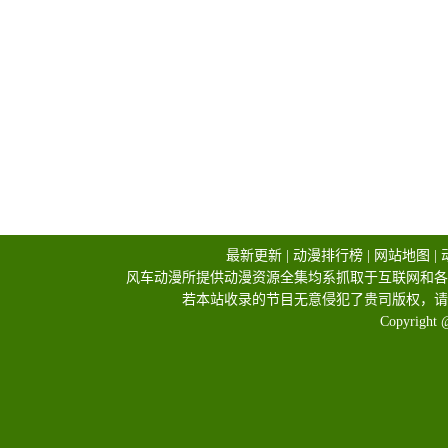
第241集
第242集
第243集
第244集
第247集
第248集
第249集
第250集
第253集
第254集
第255集
第256集
第259集
第260集
第261集
第262集
第265集
第266集
第267集
第268集
第271集
第272集
第273集
第274集
第277集
第278集
第279集
第280集
第283集
第284集
第285集
第286集
最新更新
|
动漫排行榜
|
网站地图
|
风车动漫所提供动漫资源全集均系抓取于互联网和各
第289集
第290集
第291集
第292集
若本站收录的节目无意侵犯了贵司版权，请
第295集
第296集
第297集
第298集
Copyright
第301集
第302集
第303集
第304集
第307集
第308集
第309集
第310集
第313集
第314集
第315集
第316集
第319集
第320集
第321集
第322集