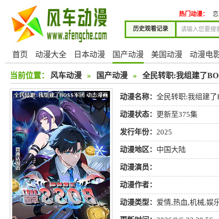
热门动漫：
恋
历史观看记录
首页
动漫大全
日本动漫
国产动漫
美国动漫
动漫电
当前位置：
风车动漫
»
国产动漫
»
全民转职:我组建了BO
动漫名称：
全民转职:我组建了B
动漫状态：
更新至375集
发行年份：
2025
动漫地区：
中国大陆
动漫演员：
动漫作者：
动漫类型：
爱情
,
热血
,
机械
,
娱