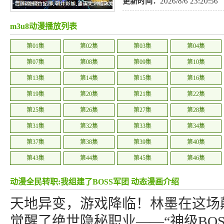
笑
,
魔法
,
吸血鬼
,
忍者
,
歌舞
,
未来
更新时间：
2026/8/6 23:20:56
情
,
科幻
,
战斗
,
侦探
,
格斗
,
LOLI
,
m3u8动漫播放列表
作
,
少年
,
校园
,
其他
,
玄幻
,
职业
,
第01集
第02集
第03集
第04集
真人版
,
推理
,
悬疑
,
机战
,
励志
,
战
第07集
第08集
第09集
第10集
剧情
,
百合
,
特摄
,
教育
,
国语
,
同人
第13集
第14集
第15集
第16集
第19集
第20集
第21集
第22集
第25集
第26集
第27集
第28集
第31集
第32集
第33集
第34集
第37集
第38集
第39集
第40集
第43集
第44集
第45集
第46集
第49集
第50集
第51集
第52集
动漫全民转职:我组建了BOSS军团 动态漫画介绍
第55集
第56集
第57集
第58集
天地异变，游戏降临！林墨在这场
第61集
第62集
第63集
第64集
觉醒了绝世隐秘职业——“神级BO
第67集
第68集
第69集
第70集