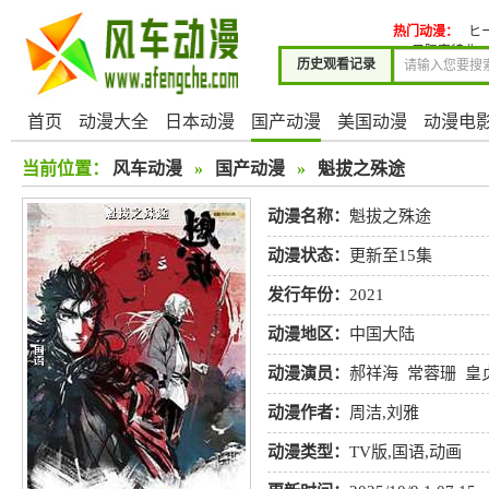
热门动漫：
ヒ
子限定特典)
历史观看记录
首页
动漫大全
日本动漫
国产动漫
美国动漫
动漫电
当前位置：
风车动漫
»
国产动漫
»
魁拔之殊途
动漫名称：
魁拔之殊途
动漫状态：
更新至15集
发行年份：
2021
动漫地区：
中国大陆
动漫演员：
郝祥海
常蓉珊
皇
帽
张恩泽
动漫作者：
周洁,刘雅
动漫类型：
TV版
,
国语
,
动画