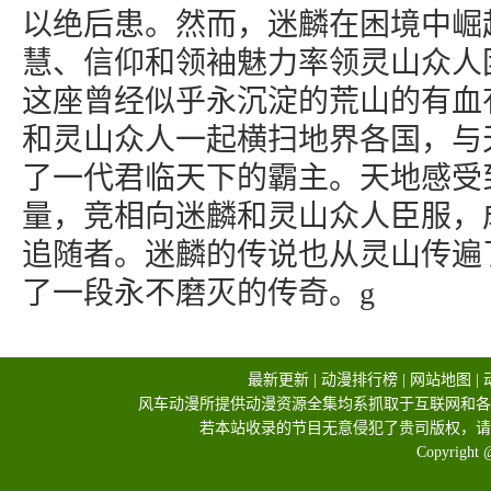
以绝后患。然而，迷麟在困境中崛
慧、信仰和领袖魅力率领灵山众人
这座曾经似乎永沉淀的荒山的有血
和灵山众人一起横扫地界各国，与
了一代君临天下的霸主。天地感受
量，竞相向迷麟和灵山众人臣服，
追随者。迷麟的传说也从灵山传遍
了一段永不磨灭的传奇。g
最新更新
|
动漫排行榜
|
网站地图
|
风车动漫所提供动漫资源全集均系抓取于互联网和各
若本站收录的节目无意侵犯了贵司版权，请
Copyright