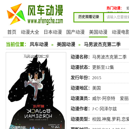
热门动漫：
蜡笔小新激流
历史观看记录
首页
动漫大全
日本动漫
国产动漫
美国动漫
动漫电
当前位置：
风车动漫
»
美国动漫
»
马男波杰克第二季
动漫名称：
马男波杰克第二季
动漫状态：
更新至12集
发行年份：
2015
动漫地区：
美国
动漫演员：
威尔·阿奈特
爱丽
丝
保罗·F·汤普金斯
克里斯
动漫作者：
J·C·冈泽尔兹
动漫类型：
校园
,
神魔
,
萝莉
,
恋