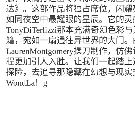
达》。这部作品将独占席位，闪耀亮相
如同夜空中最耀眼的星辰。它的灵
TonyDiTerlizzi那本充满奇幻
籍，宛如一扇通往异世界的大门。
LaurenMontgomery操刀制作
程更加引人入胜。让我们一起踏上
探险，去追寻那隐藏在幻想与现实
WondLa！g